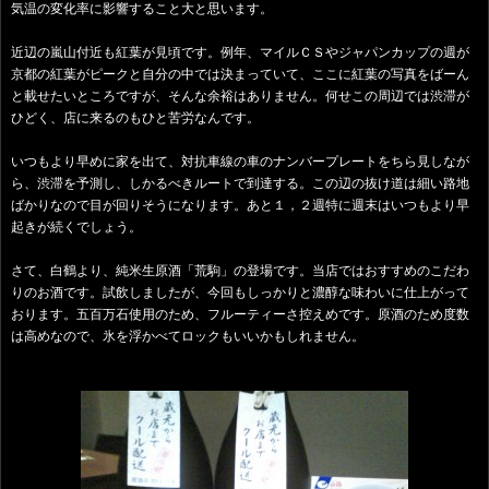
気温の変化率に影響すること大と思います。
近辺の嵐山付近も紅葉が見頃です。例年、マイルＣＳやジャパンカップの週が
京都の紅葉がピークと自分の中では決まっていて、ここに紅葉の写真をばーん
と載せたいところですが、そんな余裕はありません。何せこの周辺では渋滞が
ひどく、店に来るのもひと苦労なんです。
いつもより早めに家を出て、対抗車線の車のナンバープレートをちら見しなが
ら、渋滞を予測し、しかるべきルートで到達する。この辺の抜け道は細い路地
ばかりなので目が回りそうになります。あと１，２週特に週末はいつもより早
起きが続くでしょう。
さて、白鶴より、純米生原酒「荒駒」の登場です。当店ではおすすめのこだわ
りのお酒です。試飲しましたが、今回もしっかりと濃醇な味わいに仕上がって
おります。五百万石使用のため、フルーティーさ控えめです。原酒のため度数
は高めなので、氷を浮かべてロックもいいかもしれません。